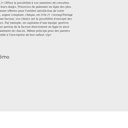
/> Offrez la possibilité à vos membres de consulter,
e leurs doigts. Processus de paiement en ligne des plus
ent offertes pour l’entière satisfaction de votre
bit, argent comptant, chèque, etc.)<br /> <strong>Partage
 facture, vos clients ont la possibilité d’envoyer des
eurs. Par exemple, un capitaine d’une équipe sportive
eur portion de la facture directement en ligne et ainsi
e paiement de chacun. Même principe pour des parents
eliée à l’inscription de leur enfant.</p>
démo