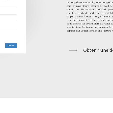
<strong>Paiement en ligne</strong><br 
gérer et payer leurs factures du bout d
conviviaux. Plusieurs méthodes de paiem
clientèle. (carte de crédit, carte de dé
de paiements</strong><br /> À même une
liens de paiement à différents utilisat
peut offrir à ses coéquipiers de régler l
s’éviter tous les tracas de percevoir l
séparés qui veulent régler une facture r
Obtenir une 