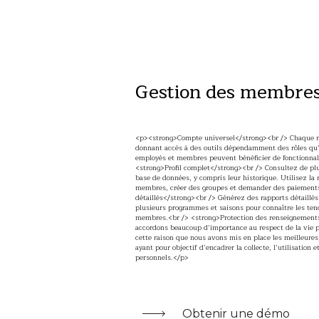
Gestion des membre
<p><strong>Compte universel</strong><br /> Chaque m
donnant accès à des outils dépendamment des rôles qu’
employés et membres peuvent bénéficier de fonctionnali
<strong>Profil complet</strong><br /> Consultez de plus
base de données, y compris leur historique. Utilisez la r
membres, créer des groupes et demander des paiement
détaillés</strong><br /> Générez des rapports détaillé
plusieurs programmes et saisons pour connaître les ten
membres.<br /> <strong>Protection des renseignement
accordons beaucoup d’importance au respect de la vie 
cette raison que nous avons mis en place les meilleures
ayant pour objectif d’encadrer la collecte, l’utilisatio
personnels.</p>
Obtenir une démo