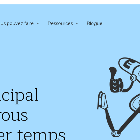
us pouvez faire
Ressources
Blogue
cipal
vous
ver temps