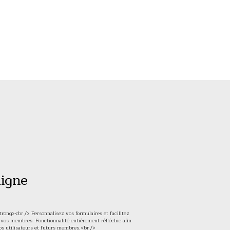
ligne
rong><br /> Personnalisez vos formulaires et facilitez
r vos membres. Fonctionnalité entièrement réfléchie afin
vos utilisateurs et futurs membres.<br />