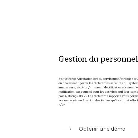
Gestion du personne
<p><strong>Affectation des superviseurs</strong><br 
en choisissant parmi les différentes activités du systè
annonceurs, etc.)<br /> <strong>Notifications</strong>
notification par courriel pour les activités qui leur so
paie</strong><br /> Les différents rapports vous perme
vos employés en fonction des tâches qu’ils auront effec
</p>
Obtenir une démo